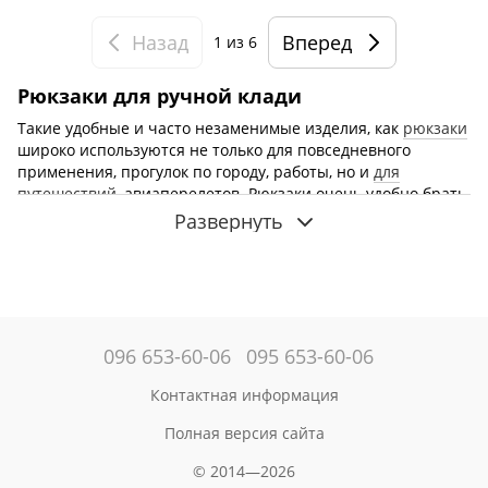
Назад
Вперед
1
из 6
Рюкзаки для ручной клади
Такие удобные и часто незаменимые изделия, как
рюкзаки
широко используются не только для повседневного
применения, прогулок по городу, работы, но и
для
путешествий
, авиаперелетов. Рюкзаки очень удобно брать
с собой в качестве ручной клади. Многие туристы
Развернуть
предпочитают их как практичное дополнение к
стандартному чемодану,
сумкам
, но сегодня многие также
путешествуют только с ручной кладью, ведь это экономит
и время, и силы, и деньги. Ведущие производители
предлагают многофункциональные, вместительные
рюкзаки для ручной клади, которые в полной мере
096 653-60-06
095 653-60-06
соответствуют всем требованиям авиакомпаний. Одним из
ведущих производителей таких рюкзаков на протяжении
Контактная информация
многих лет остается всемирно известный бренд Mark
Ryden.
Полная версия сайта
Купить рюкзаки для ручной клади в Днепре, Киеве,
© 2014—2026
Одессе, Харькове
и других городах Украины предлагает