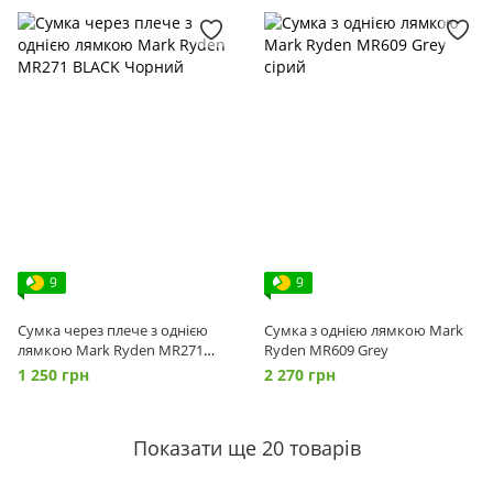
9
9
Сумка через плече з однією
Сумка з однією лямкою Mark
лямкою Mark Ryden MR271
Ryden MR609 Grey
BLACK
1 250 грн
2 270 грн
Показати ще 20 товарів