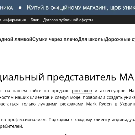
ая информация
Блог
Договор публичной оферты
одной лямкой
Сумки через плечо
Для школы
Дорожные с
циальный представитель MA
вас на нашем сайте по продаже
рюкзаков
и аксессуаров. На
остям наших клиентов и следуя моде, позволили создать уни
астаться только лучшими рюкзаками Mark Ryden в Украин
 на профессионализм. Подходим к каждому клиенту индивидуа
ребителей.