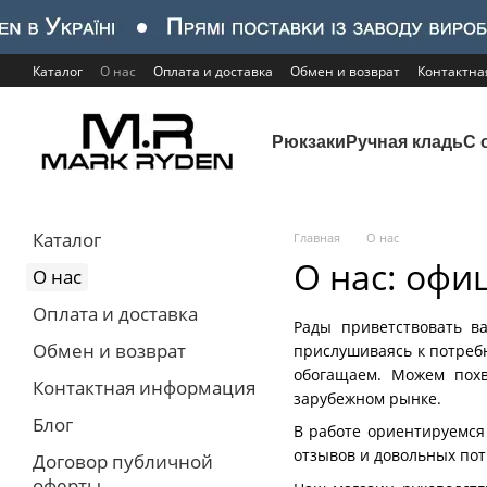
Перейти к основному контенту
Каталог
О нас
Оплата и доставка
Обмен и возврат
Контактн
Рюкзаки
Ручная кладь
С 
Каталог
Главная
О нас
О нас: офи
О нас
Оплата и доставка
Рады приветствовать 
Обмен и возврат
прислушиваясь к потребн
обогащаем. Можем похв
Контактная информация
зарубежном рынке.
Блог
В работе ориентируемся
отзывов и довольных пот
Договор публичной
оферты