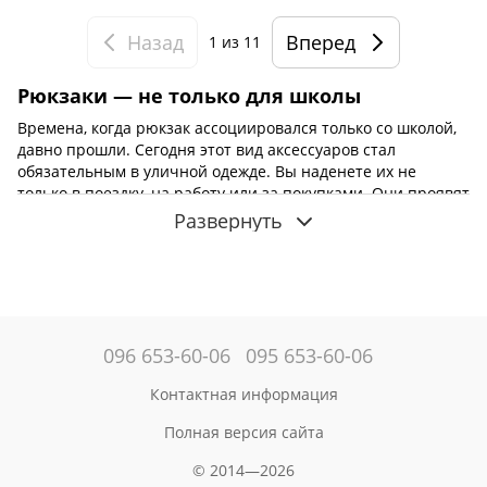
Назад
Вперед
1
из 11
Рюкзаки — не только для школы
Времена, когда рюкзак ассоциировался только со школой,
давно прошли. Сегодня этот вид аксессуаров стал
обязательным в уличной одежде. Вы наденете их не
только в поездку, на работу или за покупками. Они проявят
себя в поездке за город на выходные и встречах с
Развернуть
друзьями в кафе. Хотите иметь любимый
рюкзак
?
Проверьте, какие модели сейчас доступны в каталоге
сайта Mark Ryden.
Выбери лучший бренд для себя
Независимо от того, ищете ли вы аксессуары, которые
096 653-60-06
095 653-60-06
дополнят городской стиль, или must have для школы,
учебы, работы, поездки. Наш интерент-магазин
Контактная информация
предлагает широкий выбор тщательно подобранных
рюкзаков от известного бренда Mark Ryden. Все это для
Полная версия сайта
того, чтобы каждый поклонник уличной одежды нашел
© 2014—2026
наплечную сумку своей мечты.