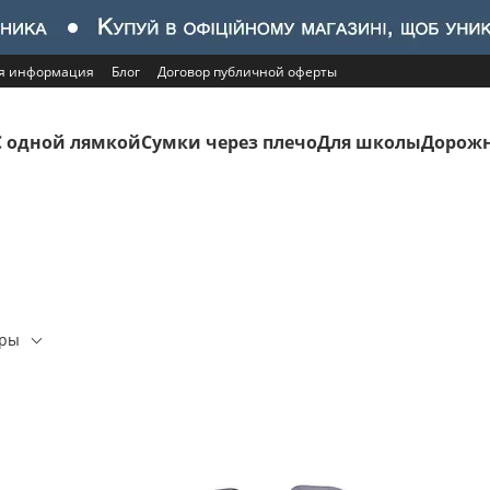
ая информация
Блог
Договор публичной оферты
С одной лямкой
Сумки через плечо
Для школы
Дорожн
еры