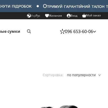
Мой заказ
Укр
Рус
Желания
Вход
096 653-60-06
ые сумки
Сортировка:
по популярности