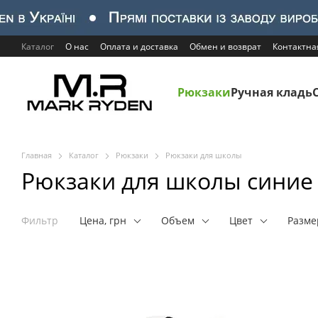
Перейти к основному контенту
Каталог
О нас
Оплата и доставка
Обмен и возврат
Контактн
Рюкзаки
Ручная кладь
Главная
Каталог
Рюкзаки
Рюкзаки для школы
Рюкзаки для школы синие
Фильтр
Цена, грн
Объем
Цвет
Разм