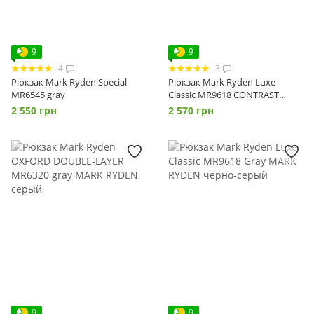
9
9
4
3
Рюкзак Mark Ryden Special
Рюкзак Mark Ryden Luxe
MR6545 gray
Classic MR9618 CONTRAST
BLACK
2 550 грн
2 570 грн
9
9