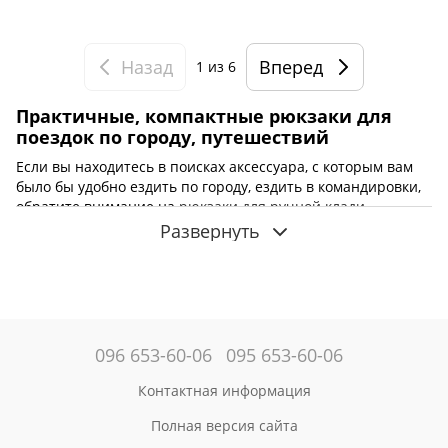
Назад
Вперед
1
из 6
Практичные, компактные рюкзаки для
поездок по городу, путешествий
Если вы находитесь в поисках аксессуара, с которым вам
было бы удобно ездить по городу, ездить в командировки,
обратите внимание на
рюкзаки для ручной клади
.
Главным отличием таких изделий являются компактные
Развернуть
габариты, которые должны соответствовать требованиям
авиакомпаний.
Основные причины купить городской
рюкзак для ручной клади, путешествий
Mark Ryden
096 653-60-06
095 653-60-06
Чтобы сумка или рюкзак влезли на багажную полку, под
кресло, необходимо, чтобы их габариты не превышали
Контактная информация
стандарта: 55×40×20 см. Если вы часто путешествуете
Полная версия сайта
самолетами, вам стоит подобрать именно рюкзак для