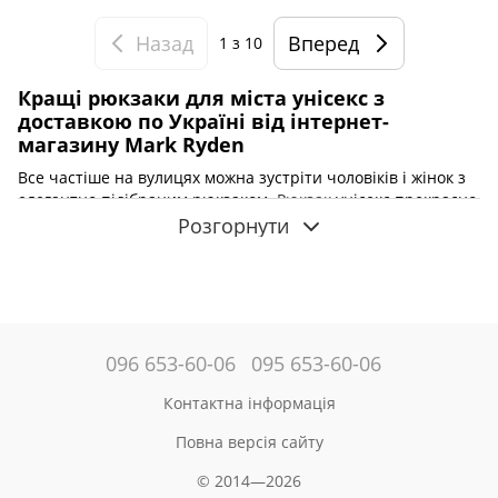
Назад
Вперед
1
з 10
Кращі рюкзаки для міста унісекс з
доставкою по Україні від інтернет-
магазину Mark Ryden
Все частіше на вулицях можна зустріти чоловіків і жінок з
елегантно підібраним рюкзаком.
Рюкзак
унісекс прекрасно
гармонує з іншим стилем і створює ідеальний комплект з
Розгорнути
іншим гардеробом. У нашому магазині представлений
широкий асортимент міських речмішків, які чудово
доповнять повсякденний, спортивний, молодіжний і
класичний стиль.
У нашій пропозиції ви знайдете цікаві моделі з найкращих
096 653-60-06
095 653-60-06
комплектуючих від відомого бренду Mark Ryden. Крім того,
пропозиції доповнюють новітні моделі
спортивних
і
Контактна інформація
молодіжних
рюкзаків для школи
або поїздки. Якщо ви
шукаєте цікаву модель речового мішка
для ноутбука
, то ви
Повна версія сайту
потрапили за адресою. Знайдіть свою річ на нашому сайті.
© 2014—2026
Рюкзак міський унісекс, ціна
на який вас здивує —