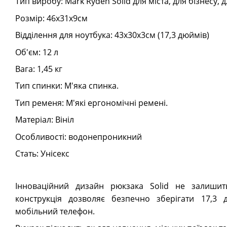
Тип виробу: Mark Ryden Solid для міста, для бізнесу, 
Розмір: 46х31х9см
Відділення для ноутбука: 43х30х3см (17,3 дюймів)
Об'єм: 12 л
Вага: 1,45 кг
Тип спинки: М'яка спинка.
Тип ременя: М'які ергономічні ремені.
Матеріал: Вініл
Особливості: водонепроникний
Стать: Унісекс
Інноваційний дизайн рюкзака Solid не залиши
конструкція дозволяє безпечно зберігати 17,3 
мобільний телефон.