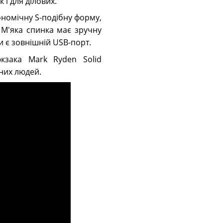
 і для ділових.
ономічну S-подібну форму,
 М'яка спинка має зручну
и є зовнішній USB-порт.
юкзака Mark Ryden Solid
них людей.