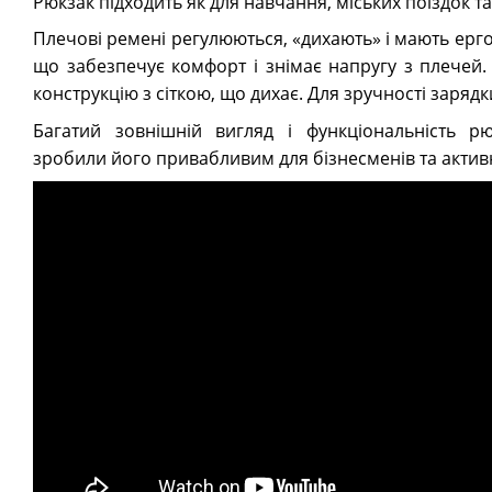
Рюкзак підходить як для навчання, міських поїздок так
Плечові ремені регулюються, «дихають» і мають ерг
що забезпечує комфорт і знімає напругу з плечей.
конструкцію з сіткою, що дихає. Для зручності зарядк
Багатий зовнішній вигляд і функціональність р
зробили його привабливим для бізнесменів та актив