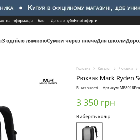
актна інформація
Блог
Договір публічної оферти
а
З однією лямкою
Сумки через плече
Для школи
Доро
Головна
Каталог
Рюкзаки
Рюкзак Mark Ryden So
В наявності
Артикул: MR8918Pro
3 350 грн
Виберіть колір