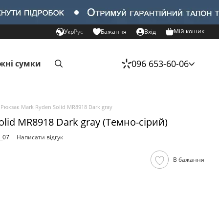
Мій кошик
Укр
Рус
Бажання
Вхід
096 653-60-06
жні сумки
Рюкзак Mark Ryden Solid MR8918 Dark gray
lid MR8918 Dark gray (Темно-сірий)
_07
Написати відгук
В бажання