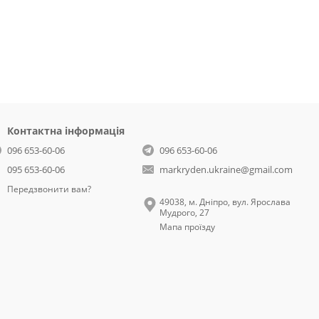
Контактна інформація
096 653-60-06
096 653-60-06
095 653-60-06
markryden.ukraine@gmail.com
Передзвонити вам?
49038, м. Дніпро, вул. Ярослава
Мудрого, 27
Мапа проїзду