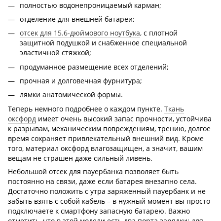
полностью водонепроницаемый карман;
отделение для внешней батареи;
отсек для 15.6-дюймового ноутбука
, с плотной
защитной подушкой и снабженное специальной
эластичной стяжкой;
продуманное размещение всех отделений;
прочная и долговечная фурнитура;
лямки анатомической формы.
Теперь немного подробнее о каждом пункте.
Ткань
оксфорд
имеет очень высокий запас прочности, устойчива
к разрывам, механическим повреждениям, трению, долгое
время сохраняет привлекательный внешний вид. Кроме
того, материал оксфорд влагозащищен, а значит, вашим
вещам не страшен даже сильный ливень.
Небольшой отсек для пауербанка позволяет быть
постоянно на связи, даже если батарея внезапно села.
Достаточно положить с утра заряженный пауербанк и не
забыть взять с собой кабель – в нужный момент вы просто
подключаете к смартфону запасную батарею. Важно
отметить, что в этой модели есть два порта зарядки: для