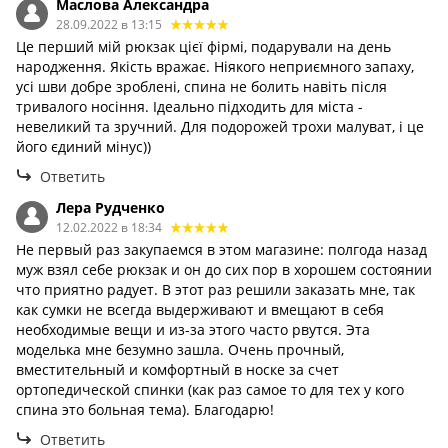
Маслова Александра
28.09.2022 в 13:15
Це перший мій рюкзак цієї фірмі, подарували на день
народження. Якість вражає. Ніякого неприємного запаху,
усі шви добре зроблені, спина не болить навіть після
тривалого носіння. Ідеально підходить для міста -
невеликий та зручний. Для подорожей трохи малуват, і це
його єдиний мінус))
Ответить
Лера Рудченко
12.02.2022 в 18:34
Не первый раз закупаемся в этом магазине: полгода назад
муж взял себе рюкзак и он до сих пор в хорошем состоянии
что приятно радует. В этот раз решили заказать мне, так
как сумки не всегда выдерживают и вмещают в себя
необходимые вещи и из-за этого часто рвутся. Эта
моделька мне безумно зашла. Очень прочный,
вместительный и комфортный в носке за счет
ортопедической спинки (как раз самое то для тех у кого
спина это больная тема). Благодарю!
Ответить