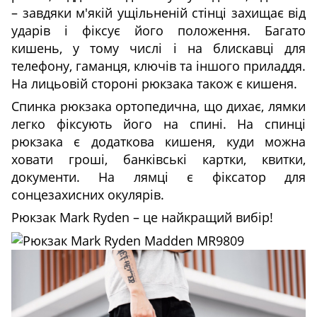
– завдяки м'якій ущільненій стінці захищає від
ударів і фіксує його положення. Багато
кишень, у тому числі і на блискавці для
телефону, гаманця, ключів та іншого приладдя.
На лицьовій стороні рюкзака також є кишеня.
Спинка рюкзака ортопедична, що дихає, лямки
легко фіксують його на спині. На спинці
рюкзака є додаткова кишеня, куди можна
ховати гроші, банківські картки, квитки,
документи. На лямці є фіксатор для
сонцезахисних окулярів.
Рюкзак Mark Ryden – це найкращий вибір!