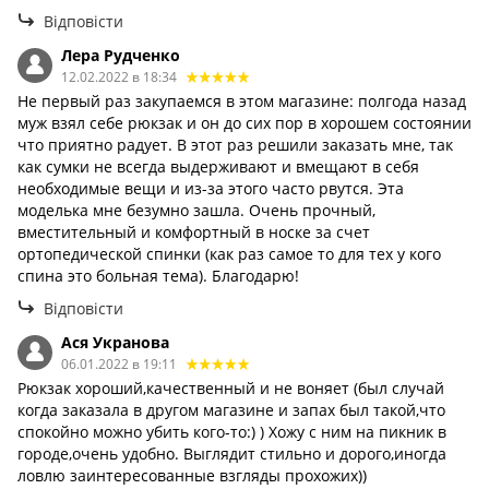
Відповісти
Лера Рудченко
12.02.2022 в 18:34
Не первый раз закупаемся в этом магазине: полгода назад
муж взял себе рюкзак и он до сих пор в хорошем состоянии
что приятно радует. В этот раз решили заказать мне, так
как сумки не всегда выдерживают и вмещают в себя
необходимые вещи и из-за этого часто рвутся. Эта
моделька мне безумно зашла. Очень прочный,
вместительный и комфортный в носке за счет
ортопедической спинки (как раз самое то для тех у кого
спина это больная тема). Благодарю!
Відповісти
Ася Укранова
06.01.2022 в 19:11
Рюкзак хороший,качественный и не воняет (был случай
когда заказала в другом магазине и запах был такой,что
спокойно можно убить кого-то:) ) Хожу с ним на пикник в
городе,очень удобно. Выглядит стильно и дорого,иногда
ловлю заинтересованные взгляды прохожих))