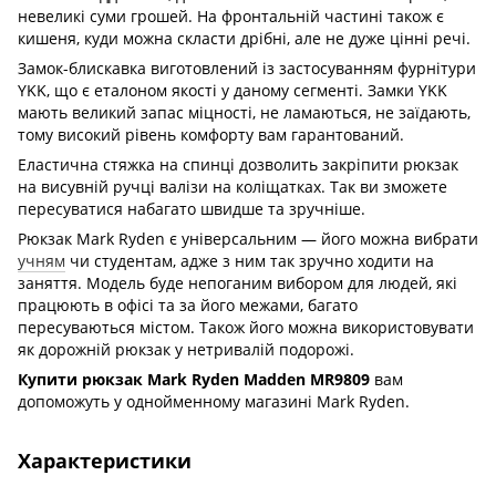
невеликі суми грошей. На фронтальній частині також є
кишеня, куди можна скласти дрібні, але не дуже цінні речі.
Замок-блискавка виготовлений із застосуванням фурнітури
YKK, що є еталоном якості у даному сегменті. Замки YKK
мають великий запас міцності, не ламаються, не заїдають,
тому високий рівень комфорту вам гарантований.
Еластична стяжка на спинці дозволить закріпити рюкзак
на висувній ручці валізи на коліщатках. Так ви зможете
пересуватися набагато швидше та зручніше.
Рюкзак Mark Ryden є універсальним — його можна вибрати
учням
чи студентам, адже з ним так зручно ходити на
заняття. Модель буде непоганим вибором для людей, які
працюють в офісі та за його межами, багато
пересуваються містом. Також його можна використовувати
як дорожній рюкзак у нетривалій подорожі.
Купити рюкзак Mark Ryden Madden MR9809
вам
допоможуть у однойменному магазині Mark Ryden.
Характеристики