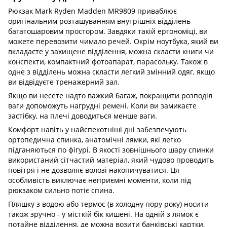
Рюкзак Mark Ryden Madden MR9809 приваблює
оригінальним розташуванням внутрішніх відділень
багатошаровим простором. Завдяки такій ергономіці, ви
можете перевозити чимало речей. Окрім ноутбука, який ви
вкладаєте у захищене відділення, можна скласти книги чи
конспекти, компактний фотоапарат, парасольку. Також в
одне з відділень можна скласти легкий змінний одяг, якщо
ви відвідуєте тренажерний зал.
Якщо ви несете надто важкий багаж, покращити розподіл
ваги допоможуть нагрудні ремені. Коли ви замикаєте
застібку, на плечі доводиться менше ваги.
Комфорт навіть у найспекотніші дні забезпечують
ортопедична спинка, анатомічні лямки, які легко
підганяються по фігурі. В якості зовнішнього шару спинки
використаний сітчастий матеріал, який чудово проводить
повітря і не дозволяє волозі накопичуватися. Ця
особливість виключає неприємні моменти, коли під
рюкзаком сильно потіє спина.
Пляшку з водою або термос (в холодну пору року) носити
також зручно - у місткій бік кишені. На одній з лямок є
потайне відділення, де можна возити банківські картки,