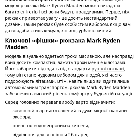
моделі рюкзака Mark Ryden Madden можна вигадати
багато епітетів і всі вони будуть правдивими. Перше, ніж
рюкзак привертає увагу - це досить нестандартний
дизайн. Такий рюкзак буде особистим вибором, якщо вам
до вподоби стиль кежуал, хіп-хоп, урбаністичний
Ключові «фішки» рюкзака Mark Ryden
Madden
Модель візуально здається трохи масивною, але насправді
вона досить компактна, важить трохи менше кілограма.
Його габарити підходять під стандарти
ручної поклажі
,
тому він стане чудовим вибором для людей, які часто
подорожують літаками. Втім, навіть якщо ви їздите лише
автомобільним транспортом, рюкзак Mark Ryden Madden
забезпечить високий рівень комфорту у будь-якій ситуації.
Серед головних переваг виробу варто відзначити:
зовнішній шар виготовлений із дуже міцної тканини
оксфорд;
повністю водонепроникна кишеня;
відділення для зовнішньої батареї;