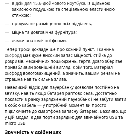
відсік для 15.6-дюймового ноутбука
, із щільною
захисною подушкою та спеціальною еластичною
стяжкою;
продумане розміщення всіх відділень;
міцна та довговічна фурнітура;
лямки анатомічної форми.
Тепер трохи докладніше про кожний пункт.
Тканина
оксфорд
має дуже високий запас міцності, стійка до
розривів, механічних пошкоджень, тертя, довго зберігає
привабливий зовнішній вигляд. Крім того, матеріал
оксфорд вологозахищений, а значить, вашим речам не
страшна навіть сильна злива.
Невеликий відсік для пауербанку дозволяє постійно на
зв'язку, навіть якщо батарея раптово села. Достатньо
покласти з ранку заряджений пауербанк і не забути взяти
з собою кабель — у потрібний момент ви просто
підключаєте до смартфона запасну батарею. Важливо, що
у цій моделі є два порти зарядки: для звичайного USB та
micro USB.
Зручність у дрібницях