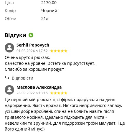
Ціна
2170.00
Колір
Чорний
Об'єм
21л
Відгуки
6
Serhii Popovych
01.03.2024 в 17:52
Очень крутой рюкзак.
Качество на уровне. Эстетика присутствует.
Спасибо за хороший продукт
Відповісти
Маслова Александра
28.09.2022 в 13:15
Це перший мій рюкзак цієї фірмі, подарували на день
народження. Якість вражає. Ніякого неприємного запаху,
усі шви добре зроблені, спина не болить навіть після
тривалого носіння. Ідеально підходить для міста -
невеликий та зручний. Для подорожей трохи малуват, і це
його єдиний мінус))