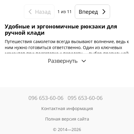
Назад
Вперед
1
из 11
Удобные и эргономичные рюкзаки для
ручной клади
Путешествия самолетом всегда вызывают волнение, ведь к
ним нужно готовиться ответственно. Один из ключевых
моментов при подготовке к перелету — выбор правильной
сумки или рюкзака для ручной клади, с которым можно
Развернуть
находиться в салоне самолета. Стандартизированные
требования к ручной клади — 56х45х25 см.
Рюкзаки для
ручной клади Mark Ryden купить в Украине
можно в
одноименном интернет-магазине. На этой странице
представлены рюкзаки, размеры которых полностью
соответствуют указанным стандартам.
096 653-60-06
095 653-60-06
Контактная информация
Полная версия сайта
© 2014—2026