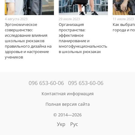
4 августа 2023
29 июля 2023
11 июля 2023
Эргономическое
Организация
Как выбрат
совершенство:
пространства:
города и п
исследование влияния
эффективное
школьных рюкзаков
планирование и
правильного дизайна на
многофункциональность
здоровье и настроение
в школьных рюкзаках
учеников
096 653-60-06
095 653-60-06
Контактная информация
Полная версия сайта
© 2014—2026
Укр
Рус