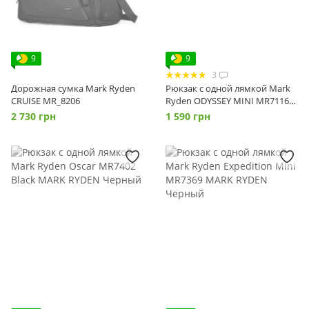
9
9
3
Дорожная сумка Mark Ryden
Рюкзак с одной лямкой Mark
CRUISE MR_8206
Ryden ODYSSEY MINI MR7116
Black
2 730 грн
1 590 грн