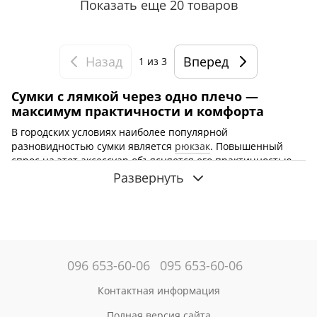
Показать еще 20 товаров
Назад
Вперед
1
из 3
Сумки с лямкой через одно плечо —
максимум практичности и комфорта
В городских условиях наиболее популярной
разновидностью сумки является
рюкзак
. Повышенный
спрос на этот аксессуар объясняется его практичностью,
удобством использования, компактными размерами.
Среди
Развернуть
мужчин
востребованными остаются
однолямочные
рюкзаки
и сумки, которые легко носить через плечо, как
альтернативу сумке-бананке. Если вы ищете стильный,
недорогой и практичный аксессуар, интернет магазин
Mark Ryden поможет
сумки через плечо черного цвета
купить в Киеве
. Вся продукция, представленная в
096 653-60-06
095 653-60-06
магазине, отличается высоким качеством и
долговечностью.
Контактная информация
Преимущества сумок Mark Ryden через
Полная версия сайта