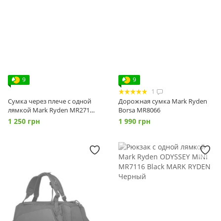
9
9
1
Сумка через плече с одной
Дорожная сумка Mark Ryden
лямкой Mark Ryden MR271
Borsa MR8066
BLACK
1 250 грн
1 990 грн