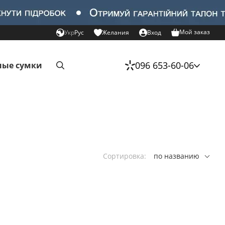
Мой заказ
Укр
Рус
Желания
Вход
096 653-60-06
ые сумки
Сортировка:
по названию