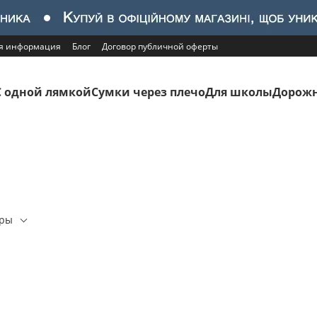
ая информация
Блог
Договор публичной оферты
С одной лямкой
Сумки через плечо
Для школы
Дорожн
еры