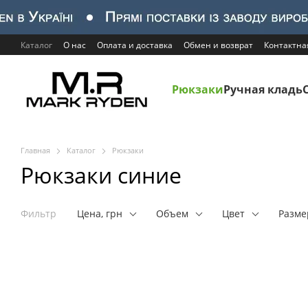
Перейти к основному контенту
Каталог
О нас
Оплата и доставка
Обмен и возврат
Контактн
Рюкзаки
Ручная кладь
Главная
Каталог
Рюкзаки
Рюкзаки синие
Фильтр
Цена, грн
Объем
Цвет
Разм