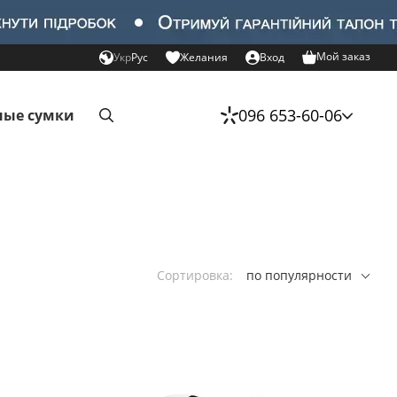
Мой заказ
Укр
Рус
Желания
Вход
096 653-60-06
ые сумки
Сортировка:
по популярности