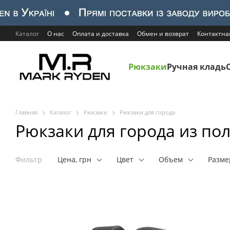
Перейти к основному контенту
Каталог
О нас
Оплата и доставка
Обмен и возврат
Контактн
Рюкзаки
Ручная кладь
Главная
Каталог
Рюкзаки
Рюкзаки для города
Рюкзаки для города из по
Фильтр
Цена, грн
Цвет
Объем
Разм