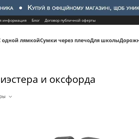
ая информация
Блог
Договор публичной оферты
С одной лямкой
Сумки через плечо
Для школы
Дорожн
лиэстера и оксфорда
еры