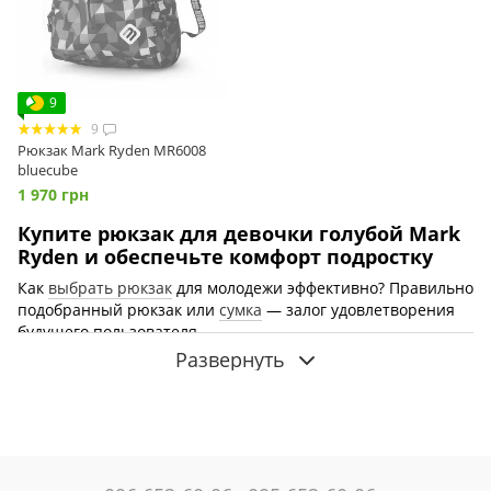
9
9
Рюкзак Mark Ryden MR6008
bluecube
1 970 грн
Купите рюкзак для девочки голубой Mark
Ryden и обеспечьте комфорт подростку
Как
выбрать рюкзак
для молодежи эффективно? Правильно
подобранный рюкзак или
сумка
— залог удовлетворения
будущего пользователя.
Развернуть
Вот несколько советов, которые помогут вам сделать
выбор.
ПРИМЕНЕНИЕ — для чего будет использоваться
приобретенный рюкзак? Качественная продукция
специализируется на конкретной цели. Поэтому
целесообразно заранее знать, для чего понадобится