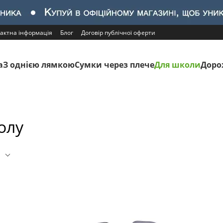
актна інформація
Блог
Договір публічної оферти
а
З однією лямкою
Сумки через плече
Для школи
Доро
олу