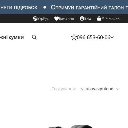
Мій кошик
Укр
Рус
Бажання
Вхід
096 653-60-06
жні сумки
Сортування:
за популярністю