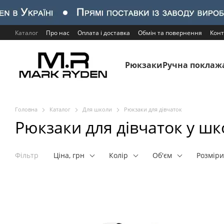
Перейти до основного контенту
Каталог
Про нас
Оплата і доставка
Обмін та повернення
Конт
Рюкзаки
Ручна поклаж
Головна
Каталог
Для школи
Рюкзаки для дівчаток
Рюкзаки для дівчаток у шк
Фільтр
Ціна, грн
Колір
Об'єм
Розміри