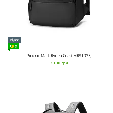
Відео
9
Рюкзак Mark Ryden Coast MR9103SJ
2 190 грн