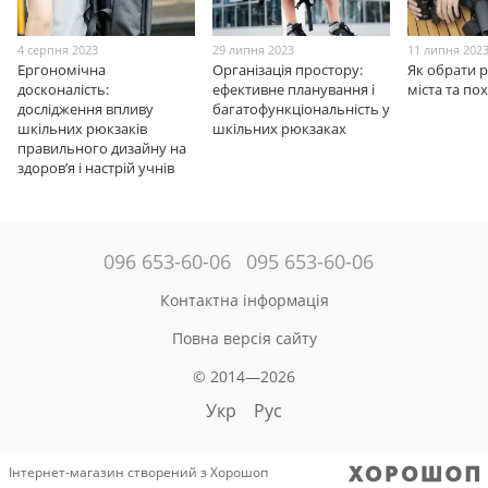
4 серпня 2023
29 липня 2023
11 липня 202
Ергономічна
Організація простору:
Як обрати 
досконалість:
ефективне планування і
міста та по
дослідження впливу
багатофункціональність у
шкільних рюкзаків
шкільних рюкзаках
правильного дизайну на
здоров’я і настрій учнів
096 653-60-06
095 653-60-06
Контактна інформація
Повна версія сайту
© 2014—2026
Укр
Рус
Інтернет-магазин створений з Хорошоп