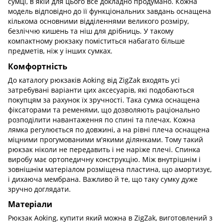
сумці, в якій для цього все докладно продумано. Кожна
модель відповідно до її функціональних завдань оснащена
кількома основними відділеннями великого розміру,
безліччю кишень та ніш для дрібниць. У такому
компактному рюкзаку поміститься набагато більше
предметів, ніж у інших сумках.
Комфортність
До каталогу рюкзаків Aoking від ZigZak входять усі
затребувані варіанти цих аксесуарів, які подобаються
покупцям за рахунок їх зручності. Така сумка оснащена
фіксаторами та ременями, що дозволяють раціонально
розподілити навантаження по спині та плечах. Кожна
лямка регулюється по довжині, а на рівні плеча оснащена
міцними прогумованими м'якими ділянками. Тому такий
рюкзак ніколи не передавить і не наріже плечі. Спинка
виробу має ортопедичну конструкцію. Між внутрішнім і
зовнішнім матеріалом розміщена пластина, що амортизує,
і дихаюча мембрана. Важливо й те, що таку сумку дуже
зручно доглядати.
Матеріали
Рюкзак Aoking, купити який можна в ZigZak, виготовлений з