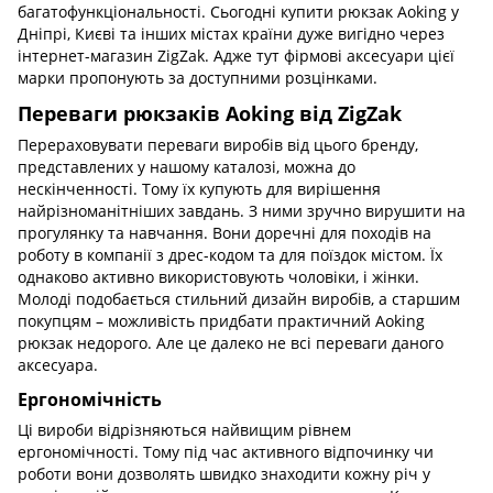
багатофункціональності. Сьогодні купити рюкзак Aoking у
Дніпрі, Києві та інших містах країни дуже вигідно через
інтернет-магазин ZigZak. Адже тут фірмові аксесуари цієї
марки пропонують за доступними розцінками.
Переваги рюкзаків Aoking від ZigZak
Перераховувати переваги виробів від цього бренду,
представлених у нашому каталозі, можна до
нескінченності. Тому їх купують для вирішення
найрізноманітніших завдань. З ними зручно вирушити на
прогулянку та навчання. Вони доречні для походів на
роботу в компанії з дрес-кодом та для поїздок містом. Їх
однаково активно використовують чоловіки, і жінки.
Молоді подобається стильний дизайн виробів, а старшим
покупцям – можливість придбати практичний Aoking
рюкзак недорого. Але це далеко не всі переваги даного
аксесуара.
Ергономічність
Ці вироби відрізняються найвищим рівнем
ергономічності. Тому під час активного відпочинку чи
роботи вони дозволять швидко знаходити кожну річ у