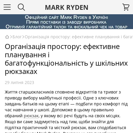
MARK RYDEN
Блог
Організація простору: ефективне планування і бага
Організація простору: ефективне
планування і
багатофункціональність у шкільних
рюкзаках
29 липня 2023
Життя старшокласників сповнене відкриттів та тривог з
приводу вибору майбутньої професії. Одне з ключових
завдань батьків на цьому етапі — подбати про комфорт під
час навчання у школі. Допоможе в цьому правильно
обраний
рюкзак
, у якому всі речі будуть на своїх місцях.
Якщо ви саме задумуєтесь над тим, щоби знайти для
підлітка практичний та місткий рюкзак, вам сподобаються