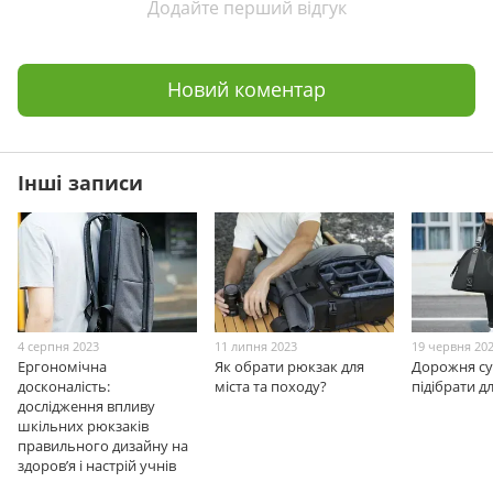
Додайте перший відгук
Новий коментар
Інші записи
4 серпня 2023
11 липня 2023
19 червня 20
Ергономічна
Як обрати рюкзак для
Дорожня су
досконалість:
міста та походу?
підібрати д
дослідження впливу
шкільних рюкзаків
правильного дизайну на
здоров’я і настрій учнів