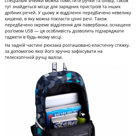
спеціальні ячейки можна помістити ручки та олівці, також
тут знайдеться місце для зарядних пристроїв та інших
дрібних речей. У цьому ж відділенні передбачено невелику
кишеню, в яку можна покласти цінні речі. Також
передбачено окреме відділення для павербанка, оснащене
роз'ємом USB — ця особливість дозволить підзаряджати
гаджети в будь-якому місці.
На задній частині рюкзака розташовано еластичну стяжку,
за допомогою якої його зручно зафіксувати на
телескопічній ручці валізи.