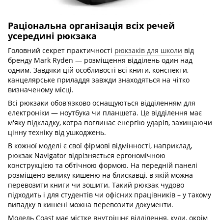
Раціональна організація всіх речей
усередині рюкзака
Головний секрет практичності
рюкзаків для школи
від
бренду Mark Ryden — розміщення відділень один над
одним. Завдяки цій особливості всі книги, конспекти,
канцелярське приладдя завжди знаходяться на чітко
визначеному місці.
Всі рюкзаки обов'язково оснащуються відділенням для
електроніки — ноутбука чи планшета. Це відділення має
м'яку підкладку, котра поглинає енергію ударів, захищаючи
цінну техніку від ушкоджень.
В кожної моделі є свої фірмові відмінності, наприклад,
рюкзак Navigator відрізняється ергономічною
конструкцією та обтічною формою. На передній панелі
розміщено велику кишеню на блискавці, в якій можна
перевозити книги чи зошити. Такий рюкзак чудово
підходить і для студентів чи офісних працівників – у такому
випадку в кишені можна перевозити документи.
Модель Coast має містке внутрішнє відділення, куди, окрім