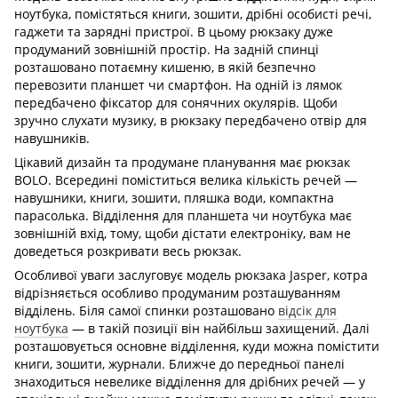
ноутбука, помістяться книги, зошити, дрібні особисті речі,
гаджети та зарядні пристрої. В цьому рюкзаку дуже
продуманий зовнішній простір. На задній спинці
розташовано потаємну кишеню, в якій безпечно
перевозити планшет чи смартфон. На одній із лямок
передбачено фіксатор для сонячних окулярів. Щоби
зручно слухати музику, в рюкзаку передбачено отвір для
навушників.
Цікавий дизайн та продумане планування має рюкзак
BOLO. Всередині поміститься велика кількість речей —
навушники, книги, зошити, пляшка води, компактна
парасолька. Відділення для планшета чи ноутбука має
зовнішній вхід, тому, щоби дістати електроніку, вам не
доведеться розкривати весь рюкзак.
Особливої уваги заслуговує модель рюкзака Jasper, котра
відрізняється особливо продуманим розташуванням
відділень. Біля самої спинки розташовано
відсік для
ноутбука
— в такій позиції він найбільш захищений. Далі
розташовується основне відділення, куди можна помістити
книги, зошити, журнали. Ближче до передньої панелі
знаходиться невелике відділення для дрібних речей — у