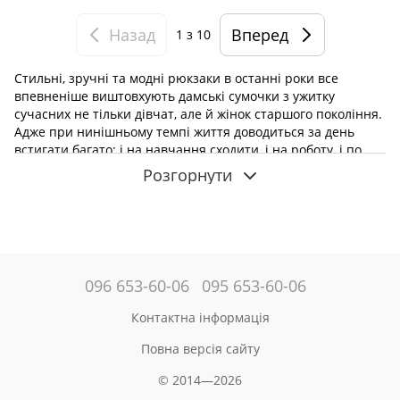
Назад
Вперед
1
з 10
Стильні, зручні та модні рюкзаки в останні роки все
впевненіше виштовхують дамські сумочки з ужитку
сучасних не тільки дівчат, але й жінок старшого покоління.
Адже при нинішньому темпі життя доводиться за день
встигати багато: і на навчання сходити, і на роботу, і по
магазинах пройтися, і на тренування або в клуб за
Розгорнути
інтересами потрапити. Тому все необхідне має бути при
собі. Широкий асортимент інтернет-магазину Mark Ryden
дозволяє вибрати та
купити в Україні жіночий рюкзак
чорного кольору
, призначений для будь-яких цілей.
Основні переваги таких аксесуарів, виготовлених
однойменним брендом — ультрамодний оригінальний
096 653-60-06
095 653-60-06
дизайн, практичність у використанні, комфортна
конструкція й приваблива вартість.
Контактна інформація
Сучасні жіночі рюкзаки
Повна версія сайту
На відміну від
сумки
,
міський рюкзак Mark Ryden
звільнить
© 2014—2026
ваші руки, вирівняє поставу, розправить плечі. А його