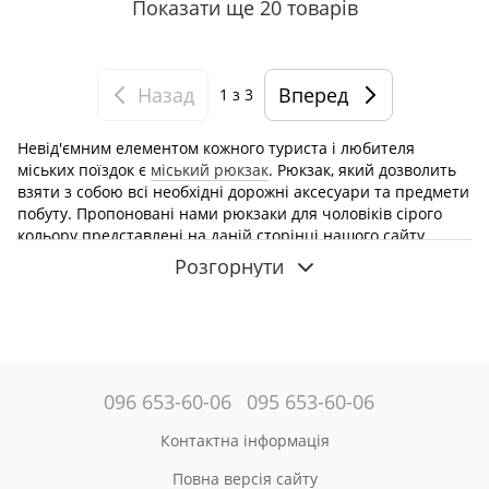
Показати ще 20 товарів
Назад
Вперед
1
з 3
Невід'ємним елементом кожного туриста і любителя
міських поїздок є
міський рюкзак
. Рюкзак, який дозволить
взяти з собою всі необхідні дорожні аксесуари та предмети
побуту. Пропоновані нами рюкзаки для чоловіків сірого
кольору представлені на даній сторінці нашого сайту,
також ідеально підходять для повсякденного
Розгорнути
використання: в школу, на роботу, в університет або в
поїздку. У каталозі інтернет-магазину ви знайдете рюкзаки
відомого бренду Mark Ryden. Перевірений бренд гарантує
високу якість, точне виконання і модний зовнішній вигляд.
Властивості рюкзаків чоловічих сірих
096 653-60-06
095 653-60-06
Mark Ryden, ціна на які вас здивує
Матеріали, з яких виготовлені рюкзаки, стійкі до
Контактна інформація
пошкоджень і несприятливих погодних умов, так як часто
мають просочення, що забезпечує водонепроникність.
Повна версія сайту