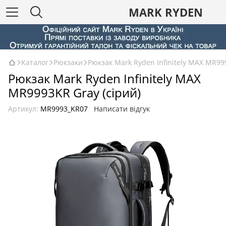
MARK RYDEN
Каталог
Рюкзаки
Рюкзак Mark Ryden Infinitely MAX MR99
Рюкзак Mark Ryden Infinitely MAX
MR9993KR Gray (сірий)
Артикул:
MR9993_KR07
Написати відгук