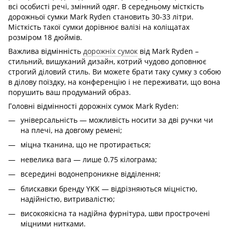
всі особисті речі, змінний одяг. В середньому місткість
дорожньої сумки Mark Ryden становить 30-33 літри.
Місткість такої сумки дорівнює валізі на коліщатах
розміром 18 дюймів.
Важлива відмінність
дорожніх сумок
від Mark Ryden –
стильний, вишуканий дизайн, котрий чудово доповнює
строгий діловий стиль. Ви можете брати таку сумку з собою
в ділову поїздку, на конференцію і не переживати, що вона
порушить ваш продуманий образ.
Головні відмінності дорожніх сумок Mark Ryden:
універсальність — можливість носити за дві ручки чи
на плечі, на довгому ремені;
міцна тканина, що не протирається;
невелика вага — лише 0.75 кілограма;
всередині водонепроникне відділення;
блискавки бренду YKK — відрізняються міцністю,
надійністю, витривалістю;
високоякісна та надійна фурнітура, шви прострочені
міцними нитками.