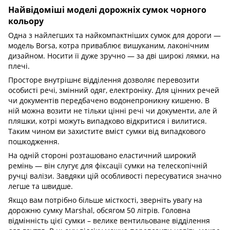
Найвідоміші моделі дорожніх сумок чорного
кольору
Одна з найлегших та найкомпактніших сумок для дороги —
модель Borsa, котра приваблює вишуканим, лаконічним
дизайном. Носити її дуже зручно — за дві широкі лямки, на
плечі.
Просторе внутрішнє відділення дозволяє перевозити
особисті речі, змінний одяг, електроніку. Для цінних речей
чи документів передбачено водонепроникну кишеню. В
ній можна возити не тільки цінні речі чи документи, але й
пляшки, котрі можуть випадково відкритися і вилитися.
Таким чином ви захистите вміст сумки від випадкового
пошкодження.
На одній стороні розташовано еластичний широкий
ремінь — він слугує для фіксації сумки на телескопічній
ручці валізи. Завдяки цій особливості пересуватися значно
легше та швидше.
Якщо вам потрібно більше місткості, зверніть увагу на
дорожню сумку Marshal, обсягом 50 літрів. Головна
відмінність цієї сумки – велике вентильоване відділення