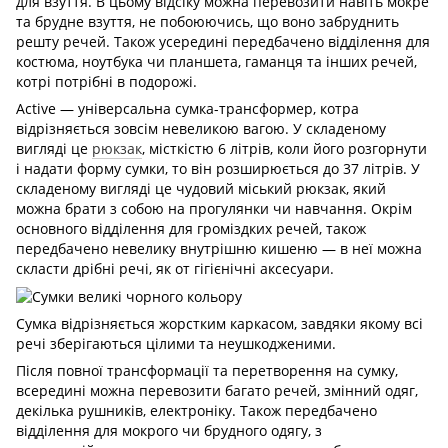
для взуття. В цьому відсіку можна перевозити навіть мокре
та брудне взуття, не побоюючись, що воно забруднить
решту речей. Також усередині передбачено відділення для
костюма, ноутбука чи планшета, гаманця та інших речей,
котрі потрібні в подорожі.
Active — універсальна сумка-трансформер, котра
відрізняється зовсім невеликою вагою. У складеному
вигляді це
рюкзак
, місткістю 6 літрів, коли його розгорнути
і надати форму сумки, то він розширюється до 37 літрів. У
складеному вигляді це чудовий міський рюкзак, який
можна брати з собою на прогулянки чи навчання. Окрім
основного відділення для громіздких речей, також
передбачено невелику внутрішню кишеню — в неї можна
скласти дрібні речі, як от гігієнічні аксесуари.
Сумка відрізняється жорстким каркасом, завдяки якому всі
речі зберігаються цілими та неушкодженими.
Після повної трансформації та перетворення на сумку,
всередині можна перевозити багато речей, змінний одяг,
декілька рушників, електроніку. Також передбачено
відділення для мокрого чи брудного одягу, з