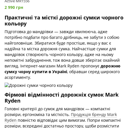
Active MR1556
2 990 грн
Практичні та місткі дорожні сумки чорного
кольору
Підготовка до мандрівки — завжди хвилююча, адже
потрібно подбати про багато дрібниць, не забути з собою
найголовніше. Збиратися буде простіше, якщо у вас є
надійна та містка дорожня сумка. Найчастіше сумки для
мандрівок створюють чорного кольору, адже на ньому
непомітні забруднення, тож вона довше зберігає охайний
вигляд. Інтернет-магазин Mark Ryden пропонує
дорожню
сумку чорну купити в Україні
, обравши серед широкого
асортименту.
Фірмові відмінності дорожніх сумок Mark
Ryden
Головні критерії до сумок для мандрівок — компактні
розміри, ергономіка та місткість.
Продукція бренду Mark
Ryden
повністю відповідає цим вимогам. Попри компактні
розміри, всередині достатньо простору, щоби розмістити