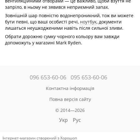
вентиляційними отворами — це важливо, щоби взуття не
запріло, в ньому не зявився неприємний запах.
Зовнішній шар повністю водонепроникний, тож ви можете
бути певні, що ваші особисті речі,
ноутбук
, документи
лишаться неушкодженими навіть після сильної зливи.
Обрати дорожню сумку чорного кольору вам завжди
допоможуть у магазині Mark Ryden.
096 653-60-06
095 653-60-06
Контактна інформація
Повна версія сайту
© 2014—2026
Укр
Рус
Інтернет-магазин створений з Хорошоп