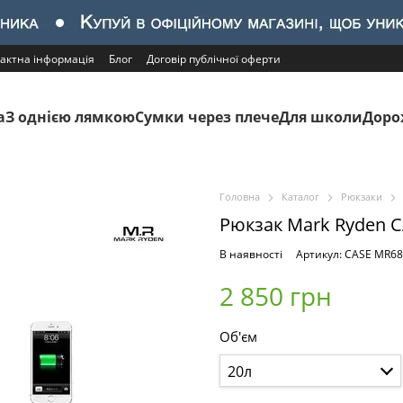
актна інформація
Блог
Договір публічної оферти
а
З однією лямкою
Сумки через плече
Для школи
Доро
Головна
Каталог
Рюкзаки
Рюкзак Mark Ryden CA
В наявності
Артикул: CASE MR68
2 850 грн
Об'єм
20л