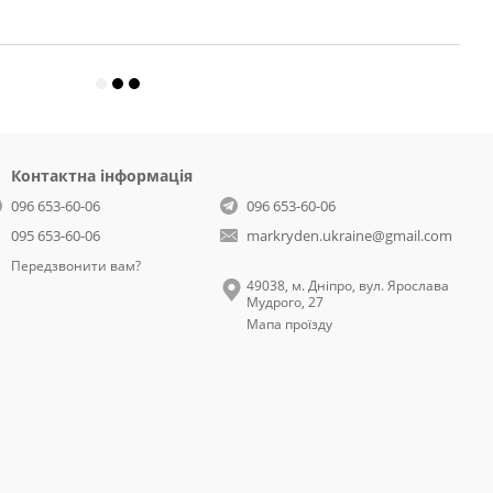
Контактна інформація
096 653-60-06
096 653-60-06
095 653-60-06
markryden.ukraine@gmail.com
Передзвонити вам?
49038, м. Дніпро, вул. Ярослава
Мудрого, 27
Мапа проїзду