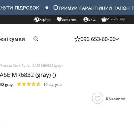
Мій кошик
Укр
Рус
Бажання
Вхід
096 653-60-06
жні сумки
Рюкзак Mark Ryden CASE MR6832 (gray)
SE MR6832 (gray) ()
32 gray
10 відгуків
В бажання