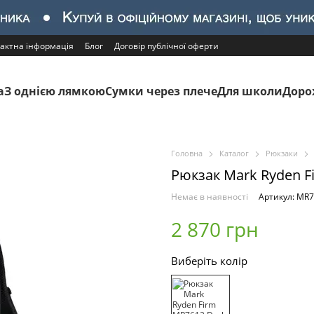
актна інформація
Блог
Договір публічної оферти
а
З однією лямкою
Сумки через плече
Для школи
Доро
Головна
Каталог
Рюкзаки
Рюкзак Mark Ryden F
Немає в наявності
Артикул: MR
2 870 грн
Виберіть колір