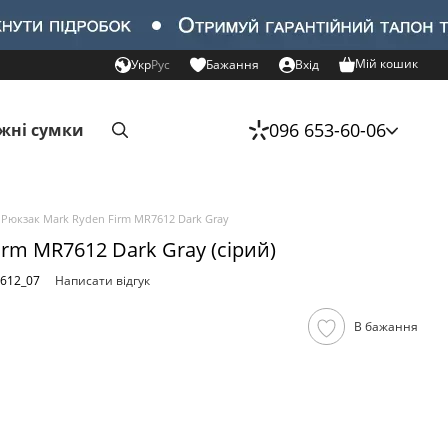
Мій кошик
Укр
Рус
Бажання
Вхід
096 653-60-06
жні сумки
Рюкзак Mark Ryden Firm MR7612 Dark Gray
irm MR7612 Dark Gray (сірий)
7612_07
Написати відгук
В бажання