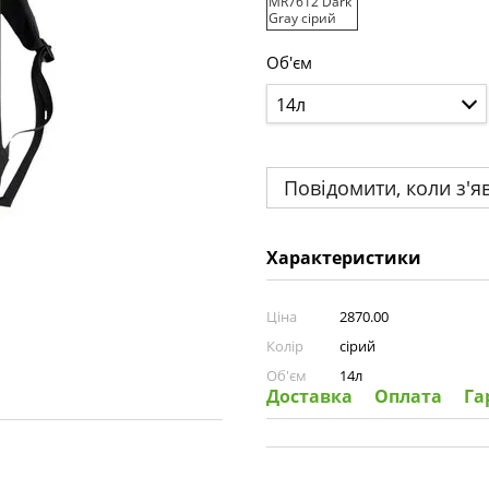
Об'єм
14л
Повідомити, коли з'я
Характеристики
Ціна
2870.00
Колір
сірий
Об'єм
14л
Доставка
Оплата
Га