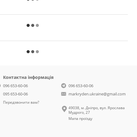
Контактна інформація
096 653-60-06
096 653-60-06
095 653-60-06
markryden.ukraine@gmail.com
Передзвонити вам?
49038, м. Дніпро, вул. Ярослава
Мудрого, 27
Мапа проїзду