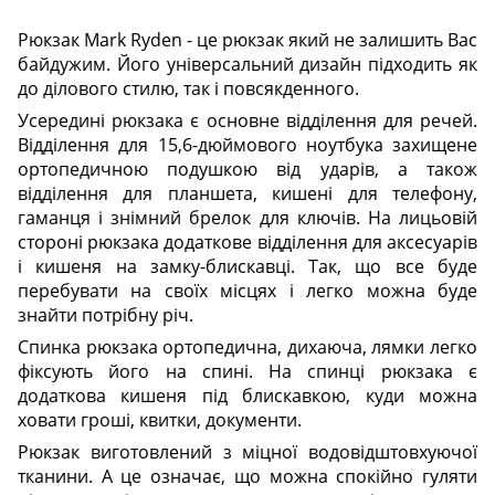
Рюкзак Mark Ryden - це рюкзак який не залишить Вас
байдужим. Його універсальний дизайн підходить як
до ділового стилю, так і повсякденного.
Усередині рюкзака є основне відділення для речей.
Відділення для 15,6-дюймового ноутбука захищене
ортопедичною подушкою від ударів, а також
відділення для планшета, кишені для телефону,
гаманця і знімний брелок для ключів. На лицьовій
стороні рюкзака додаткове відділення для аксесуарів
і кишеня на замку-блискавці. Так, що все буде
перебувати на своїх місцях і легко можна буде
знайти потрібну річ.
Спинка рюкзака ортопедична, дихаюча, лямки легко
фіксують його на спині. На спинці рюкзака є
додаткова кишеня під блискавкою, куди можна
ховати гроші, квитки, документи.
Рюкзак виготовлений з міцної водовідштовхуючої
тканини. А це означає, що можна спокійно гуляти