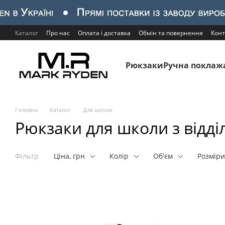
Перейти до основного контенту
Каталог
Про нас
Оплата і доставка
Обмін та повернення
Конт
Рюкзаки
Ручна поклаж
Головна
Каталог
Для школи
Рюкзаки для школи з відді
Фільтр
Ціна, грн
Колір
Об'єм
Розміри