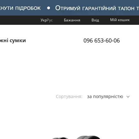
Мій кошик
Укр
Рус
Бажання
Вхід
096 653-60-06
жні сумки
Сортування:
за популярністю