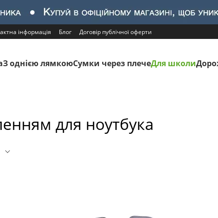
актна інформація
Блог
Договір публічної оферти
а
З однією лямкою
Сумки через плече
Для школи
Доро
ленням для ноутбука