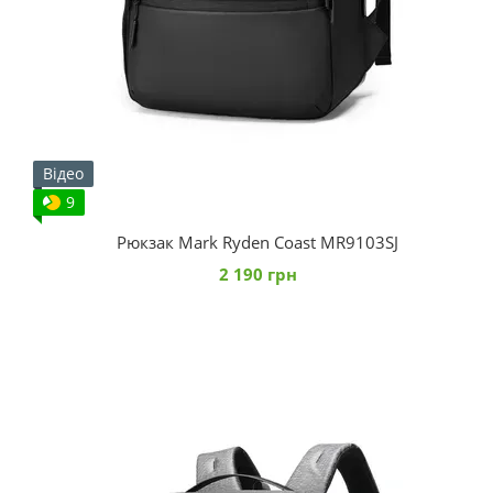
Відео
9
Рюкзак Mark Ryden Coast MR9103SJ
2 190 грн